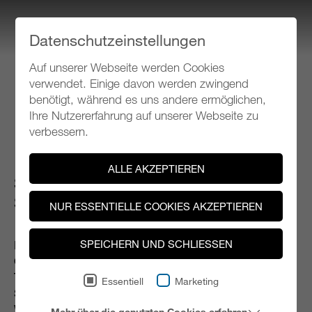
Datenschutzeinstellungen
Auf unserer Webseite werden Cookies
Klangspuren Schwaz
verwendet. Einige davon werden zwingend
benötigt, während es uns andere ermöglichen,
Ihre Nutzererfahrung auf unserer Webseite zu
Programm 1999
verbessern.
ALLE AKZEPTIEREN
SA 11.09.1999, 20.00 Uhr
Schwaz, Kirche St. Martin
NUR ESSENTIELLE COOKIES AKZEPTIEREN
SPEICHERN UND SCHLIESSEN
K. ESTERMANN - SYMPHONIE NR.1 FüR GROßES
ORCHESTER (UA) - F. HACKL - HUNT-ERD FüR
TROMPETE, POSAUNE UND ORCHESTER (UA) - A.
Essentiell
Marketing
SCHöNBERG - EIN ÜBERLEBENDER AUS
WARSCHAU FüR SPRECHER, MäNNERCHOR UND
Mehr über die genutzten Cookies erfahren