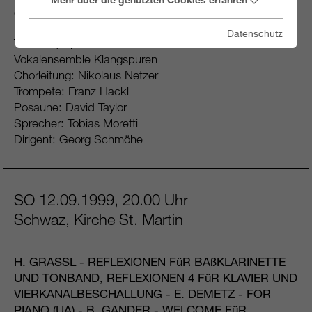
ORCHSTER OP.46
Datenschutz
Tiroler Symphonieorchester Innsbruck
Vokalensemble Klangspuren
Chorleitung: Nikolaus Netzer
Trompete: Franz Hackl
Posaune: David Taylor
Sprecher: Tobias Moretti
Dirigent: Georg Schmöhe
SO 12.09.1999, 20.00 Uhr
Schwaz, Kirche St. Martin
H. GRASSL - REFLEXIONEN FüR BAßKLARINETTE
UND TONBAND, REFLEXIONEN 4 FüR KLAVIER UND
VIERKANALBESCHALLUNG - E. DEMETZ - FOR
PIANO (UA) - B. GANDER - WELCOME FüR