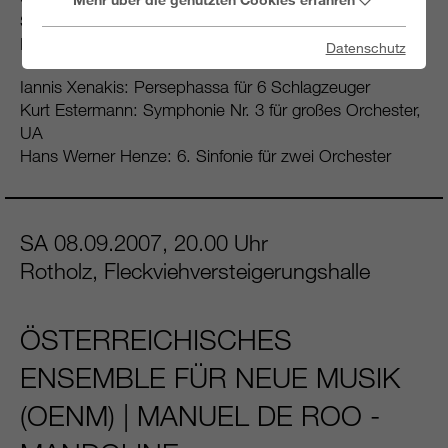
SCHLAGZEUGER | JOHANNES KALITZKE -
DIRIGENT
Datenschutz
Iannis Xenakis: Persephassa für 6 Schlagzeuger
Kurt Estermann: Symphonie Nr. 3 für großes Orchester,
UA
Hans Werner Henze: 6. Sinfonie für zwei Orchester
SA 08.09.2007, 20.00 Uhr
Rotholz, Fleckviehversteigerungshalle
ÖSTERREICHISCHES
ENSEMBLE FÜR NEUE MUSIK
(OENM) | MANUEL DE ROO -