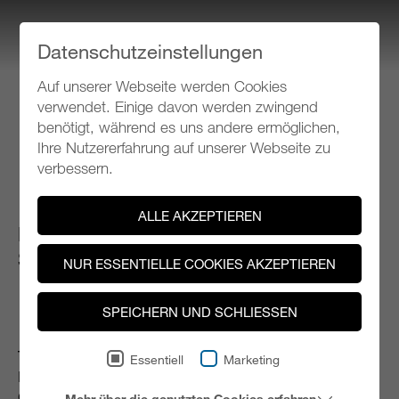
Datenschutzeinstellungen
Auf unserer Webseite werden Cookies
Klangspuren Schwaz
verwendet. Einige davon werden zwingend
benötigt, während es uns andere ermöglichen,
Ihre Nutzererfahrung auf unserer Webseite zu
Programm 2007
verbessern.
ALLE AKZEPTIEREN
FR 07.09.2007, 20.00 Uhr
Schwaz, Tennishalle
NUR ESSENTIELLE COOKIES AKZEPTIEREN
SPEICHERN UND SCHLIESSEN
ERÖFFNUNGSKONZERT
TIROLER SYMPHONIEORCHESTER INNSBRUCK |
Essentiell
Marketing
HAYDN ORCHESTER VON BOZEN UND TRIENT |
CONTAKT - SCHLAGZEUGER | THE NEXT STEP -
Mehr über die genutzten Cookies erfahren