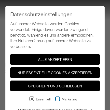
Datenschutzeinstellungen
Auf unserer Webseite werden Cookies
Klangspuren Schwaz
verwendet. Einige davon werden zwingend
benötigt, während es uns andere ermöglichen,
Ihre Nutzererfahrung auf unserer Webseite zu
Programm 2012
verbessern.
ALLE AKZEPTIEREN
DO 13.09.2012, 19 Uhr
Schwaz, Silbersaal im SZentrum
NUR ESSENTIELLE COOKIES AKZEPTIEREN
SPEICHERN UND SCHLIESSEN
KLANGSPUREN FESTIVAL
ERÖFFNUNG
Essentiell
Marketing
19.00 Uhr: Festakt zur Eröffnung der 19. Klangspuren
Mehr über die genutzten Cookies erfahren