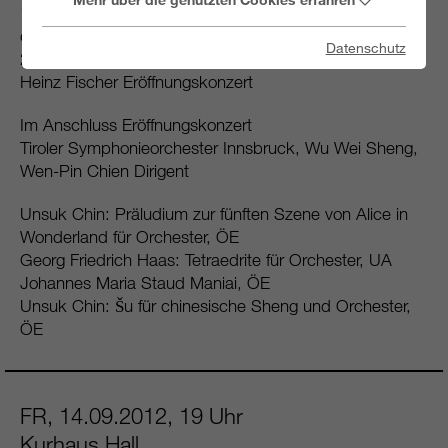
19.30 Uhr: Einführung zum Konzert und Vorstellung der
drei Komponisten des Abends
Datenschutz
20.00 Uhr: Ansprache des Bundespräsidenten Dr.
Heinz Fischer Eröffnungskonzert
Im Anschluss Eröffnungskonzert
Tiroler Symphonieorchester Innsbruck, Wu Wei Sheng,
Wen-Pin Chien Dirigent
Unsuk Chin: Präludium zur fünften Szene von Alice in
Wonderland für Orchester, ÖE
Georg Friedrich Haas: Tetraedrite für Orchester, UA
Johannes Maria Staud Maniai, ÖE
Unsuk Chin: Šu für chinesische Sheng und Orchester,
ÖE
FR, 14.09.2012, 19 Uhr
Kurhaus Hall