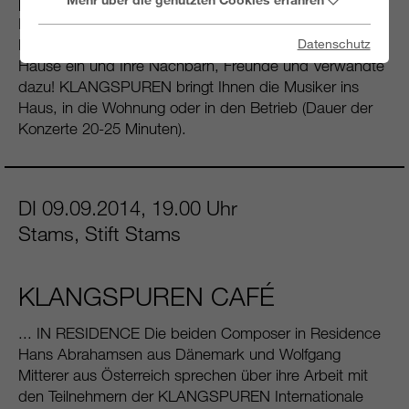
privaten Räumen mit Teilnehmern der KLANGSPUREN
INTERNATIONALE ENSEMBLE MODERN AKADEMIE
Laden Sie ein Duo, Trio oder Quartett zu sich nach
Datenschutz
Hause ein und Ihre Nachbarn, Freunde und Verwandte
dazu! KLANGSPUREN bringt Ihnen die Musiker ins
Haus, in die Wohnung oder in den Betrieb (Dauer der
Konzerte 20-25 Minuten).
DI 09.09.2014, 19.00 Uhr
Stams, Stift Stams
KLANGSPUREN CAFÉ
... IN RESIDENCE Die beiden Composer in Residence
Hans Abrahamsen aus Dänemark und Wolfgang
Mitterer aus Österreich sprechen über ihre Arbeit mit
den Teilnehmern der KLANGSPUREN Internationale