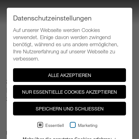
Datenschutzeinstellungen
Auf unserer Webseite werden Cookies
Klangspuren Schwaz
verwendet. Einige davon werden zwingend
benötigt, während es uns andere ermöglichen,
Ihre Nutzererfahrung auf unserer Webseite zu
Programm 2014
verbessern.
ALLE AKZEPTIEREN
SO 07.09.2014, 16.00 Uhr
In Wohnzimmern zwischen Stams und
NUR ESSENTIELLE COOKIES AKZEPTIEREN
Schwaz
SPEICHERN UND SCHLIESSEN
RENT A MUSICIAN
Essentiell
Marketing
Kurzkonzerte in Wohnzimmern und anderen geeigneten
Mehr über die genutzten Cookies erfahren