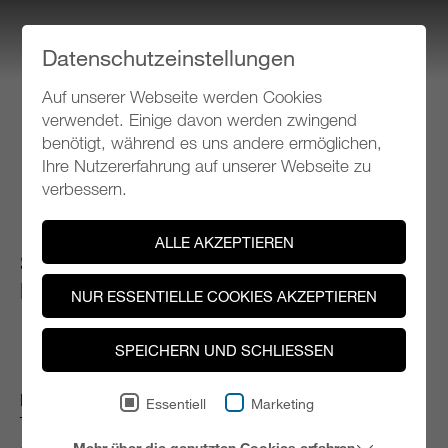
Datenschutzeinstellungen
Auf unserer Webseite werden Cookies
Klangspuren Schwaz
verwendet. Einige davon werden zwingend
benötigt, während es uns andere ermöglichen,
Ihre Nutzererfahrung auf unserer Webseite zu
Programm 2019
verbessern.
ALLE AKZEPTIEREN
SO 01.09.2019, ab 14.00 Uhr
Privaträume zwischen Telfs und Jenbach
NUR ESSENTIELLE COOKIES AKZEPTIEREN
SPEICHERN UND SCHLIESSEN
RENT A MUSICIAN
Kurzkonzerte in privaten Wohnzimmern mit
Essentiell
Marketing
TeilnehmerInnen der International Ensemble Modern
Academy (IEMA) bei Klangspuren. Laden Sie ein Duo,
Mehr über die genutzten Cookies erfahren