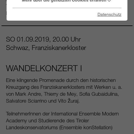
Trio oder Quartett zu sich nach Hause oder in Ihren
Betrieb ein und Ihre Freunde und Nachbarn dazu!
Datenschutz
SO 01.09.2019, 20.00 Uhr
Schwaz, Franziskanerkloster
WANDELKONZERT I
Eine klingende Promenade durch den historischen
Kreuzgang des Franziskanerklosters mit Werken u. a.
von Mark Andre, Thierry de Mey, Sofia Gubaidulina,
Salvatore Sciarrino und Vito Žuraj.
TeilnehmerInnen der International Ensemble Modern
Academy und Studierende des Tiroler
Landeskonservatoriums (Ensemble konStellation)