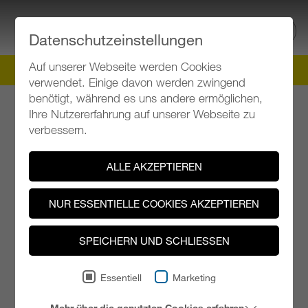
TICKETS
Datenschutzeinstellungen
Auf unserer Webseite werden Cookies
Klangspuren Schwaz
Tiroler Festival für neue Musik
verwendet. Einige davon werden zwingend
benötigt, während es uns andere ermöglichen,
Ihre Nutzererfahrung auf unserer Webseite zu
Kontakt
verbessern.
KLANGSPUREN SCHWAZ
ALLE AKZEPTIEREN
Innsbrucker Straße 17/I/3 6130 Schwaz / Austria
E-Mail: office@klangspuren.at
NUR ESSENTIELLE COOKIES AKZEPTIEREN
Telefonnummer: +43 660 2016169
SPEICHERN UND SCHLIESSEN
Essentiell
Marketing
Kontaktformular
Mehr über die genutzten Cookies erfahren