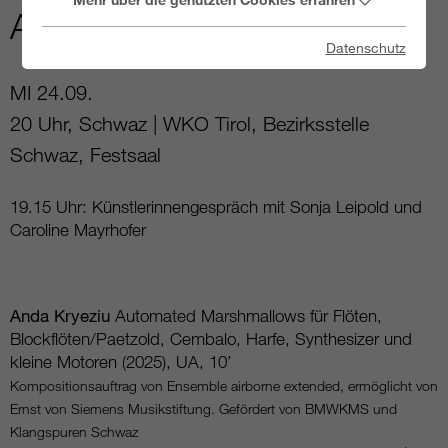
AIRBORNE EXTENDED
Datenschutz
MI
24.09.
20 Uhr, Schwaz | WKO Tirol, Bezirksstelle
Schwaz, Festsaal
19.15 Uhr: Künstlerinnengespräch mit Sonja Leipold und
Caroline Mayrhofer
Anda Kryeziu
Automated Marshmallows für Flöten,
Blockflöten/Paetzold, Cembalo, Harfe, Synthesizer und
kleine Motoren (2025), UA, 10’
Kompositionsauftrag von Ensemble airborne extended, ermöglicht von
Ernst von Siemens Musikstiftung. Gefördert von BMWKMS und
Klangspuren Schwaz