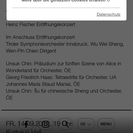
19.30 Uhr: Einführung zum Konzert und Vorstellung der
drei Komponisten des Abends
Datenschutz
20.00 Uhr: Ansprache des Bundespräsidenten Dr.
Heinz Fischer Eröffnungskonzert
Im Anschluss Eröffnungskonzert
Tiroler Symphonieorchester Innsbruck, Wu Wei Sheng,
Wen-Pin Chien Dirigent
Unsuk Chin: Präludium zur fünften Szene von Alice in
Wonderland für Orchester, ÖE
Georg Friedrich Haas: Tetraedrite für Orchester, UA
Johannes Maria Staud Maniai, ÖE
Unsuk Chin: Šu für chinesische Sheng und Orchester,
ÖE
FR, 14.09.2012, 19 Uhr
DE
MENU
Kurhaus Hall