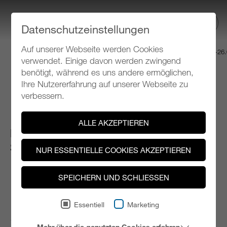
TICKETS
Datenschutzeinstellungen
Auf unserer Webseite werden Cookies
KLANGSPUREN SCHWAZ
Tiroler Festival für neue Musik 10.09.-26
verwendet. Einige davon werden zwingend
benötigt, während es uns andere ermöglichen,
Ihre Nutzererfahrung auf unserer Webseite zu
Programm 2012
verbessern.
ALLE AKZEPTIEREN
DO 13.09.2012, 19 Uhr
Schwaz, Silbersaal im SZentrum
NUR ESSENTIELLE COOKIES AKZEPTIEREN
SPEICHERN UND SCHLIESSEN
KLANGSPUREN FESTIVAL
ERÖFFNUNG
Essentiell
Marketing
19.00 Uhr: Festakt zur Eröffnung der 19. Klangspuren
Mehr über die genutzten Cookies erfahren