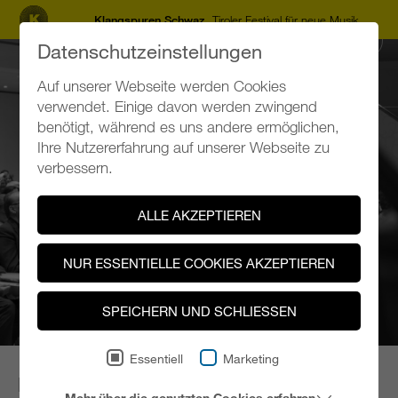
Klangspuren Schwaz
Tiroler Festival für neue Musik
TICKETS
Datenschutzeinstellungen
Auf unserer Webseite werden Cookies
verwendet. Einige davon werden zwingend
benötigt, während es uns andere ermöglichen,
Ihre Nutzererfahrung auf unserer Webseite zu
verbessern.
ALLE AKZEPTIEREN
NUR ESSENTIELLE COOKIES AKZEPTIEREN
SPEICHERN UND SCHLIESSEN
Essentiell
Marketing
IHR BESUCH BEI KLANGSPUREN
Mehr über die genutzten Cookies erfahren