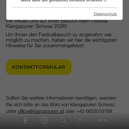
SCHWAZ
Datenschutz
Wir freuen uns auf Ihren Besuch beim Festival
Klangspuren Schwaz 2026!
Um Ihnen den Festivalbesuch zu angenehm wie
möglich zu machen, haben wir hier die wichtigsten
Hinweise für Sie zusammengefasst:
KONTAKTFORMULAR
Sollten Sie weitere Informationen benötigen, wenden
Sie sich bitte an das Büro von Klangspuren Schwaz
unter
office@klangspuren.at
oder +43 6602016169.
DE
MENU